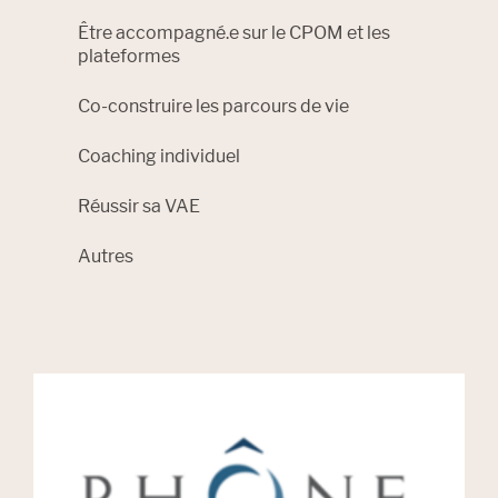
Filter by
Être accompagné.e sur le CPOM et les
plateformes
Filter by
Co-construire les parcours de vie
Filter by
Coaching individuel
Filter by
Réussir sa VAE
Filter by
Autres