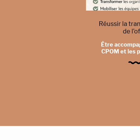
Réussir la tr
de l’o
Être accompag
CPOM et les 