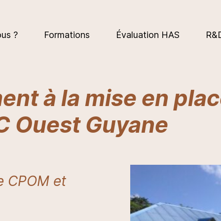
us ?
Formations
Évaluation HAS
R&
t à la mise en place
C Ouest Guyane
le CPOM et