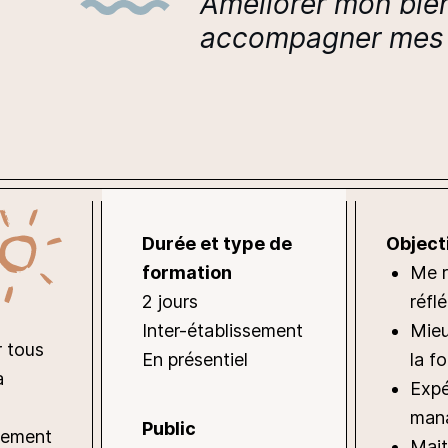
Améliorer mon bie
accompagner mes 
Durée et type de
Object
formation
Me r
2 jours
réfl
Inter-établissement
Mieu
r tous
En présentiel
la f
a
Expé
mana
Public
nement
Mait