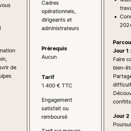
Cadres
-vous
trav
opérationnels,
Cons
dirigeants et
202
i
administrateurs
Parcou
Prérequis
rmation
Jour 1
Aucun
in,
Faire c
vrir de
bien-êt
uipes
Partage
Tarif
difficul
1 400 € TTC
Découvr
Engagement
conflit
satisfait ou
Jour 2
remboursé
Poursui
Tarif sur mesure