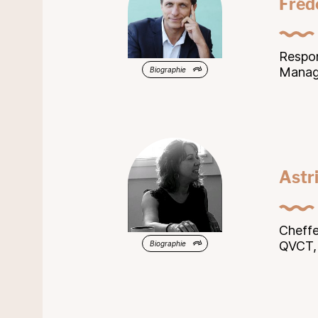
Fréd
Respo
Manag
Biographie
Astri
Cheffe
QVCT,
Biographie